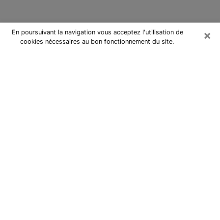
×
En poursuivant la navigation vous acceptez l'utilisation de
cookies nécessaires au bon fonctionnement du site.
Cartomancienne à Villejuif
Cartomancienne à Villejuif répond à
vos questions lors d’une
consultation de voyance pas chère
par téléphone