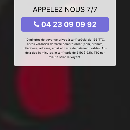
APPELEZ NOUS 7/7
04 23 09 09 92
10 minutes de voyance privée à tarif spécial de 15€ TTC,
après validation de votre compte client (nom, prénom,
téléphone, adresse, email et carte de paiement valide). Au-
delà des 10 minutes, le tarif varie de 3,5€ à 9,5€ TTC par
minute selon le voyant.