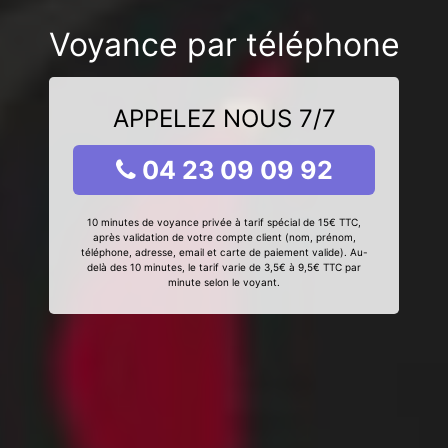
Voyance par téléphone
APPELEZ NOUS 7/7
04 23 09 09 92
10 minutes de voyance privée à tarif spécial de 15€ TTC,
après validation de votre compte client (nom, prénom,
téléphone, adresse, email et carte de paiement valide). Au-
delà des 10 minutes, le tarif varie de 3,5€ à 9,5€ TTC par
minute selon le voyant.