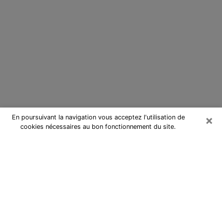
×
En poursuivant la navigation vous acceptez l'utilisation de
cookies nécessaires au bon fonctionnement du site.
Cartomancienne à Saint-Maur-des-
Fossés
Cartomancienne à Saint-Maur-des-
Fossés répond à vos questions lors
d’une consultation de voyance pas
chère par téléphone