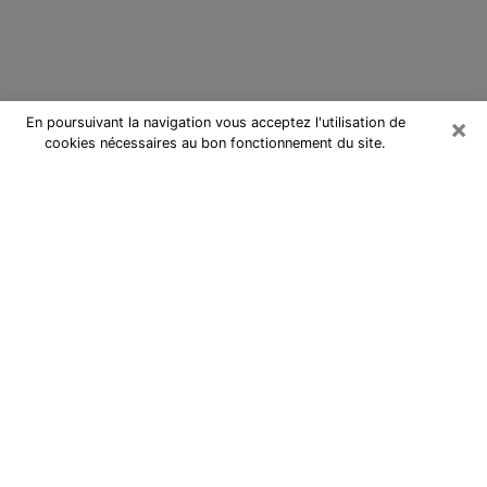
×
En poursuivant la navigation vous acceptez l'utilisation de
cookies nécessaires au bon fonctionnement du site.
Cartomancienne à Maisons-Alfort
Cartomancienne à Maisons-Alfort
répond à vos questions lors d’une
consultation de voyance pas chère
par téléphone