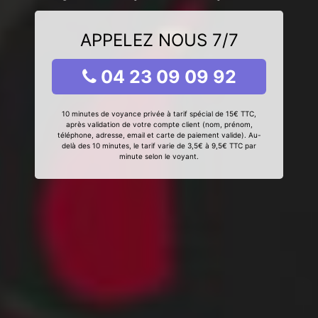
APPELEZ NOUS 7/7
04 23 09 09 92
10 minutes de voyance privée à tarif spécial de 15€ TTC,
après validation de votre compte client (nom, prénom,
téléphone, adresse, email et carte de paiement valide). Au-
delà des 10 minutes, le tarif varie de 3,5€ à 9,5€ TTC par
minute selon le voyant.