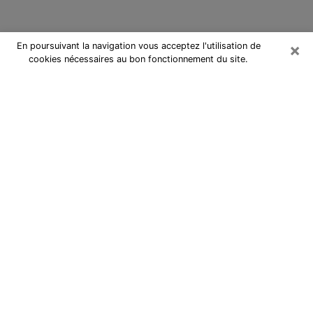
×
En poursuivant la navigation vous acceptez l'utilisation de
cookies nécessaires au bon fonctionnement du site.
Cartomancienne à Arcueil
Cartomancienne à Arcueil répond à
vos questions lors d’une
consultation de voyance pas chère
par téléphone