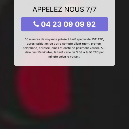
APPELEZ NOUS 7/7
04 23 09 09 92
10 minutes de voyance privée à tarif spécial de 15€ TTC,
après validation de votre compte client (nom, prénom,
téléphone, adresse, email et carte de paiement valide). Au-
delà des 10 minutes, le tarif varie de 3,5€ à 9,5€ TTC par
minute selon le voyant.