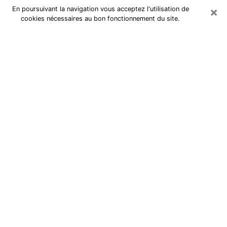
×
En poursuivant la navigation vous acceptez l'utilisation de
cookies nécessaires au bon fonctionnement du site.
Cartomancienne à Vauréal
Cartomancienne à Vauréal répond à
vos questions lors d’une
consultation de voyance pas chère
par téléphone