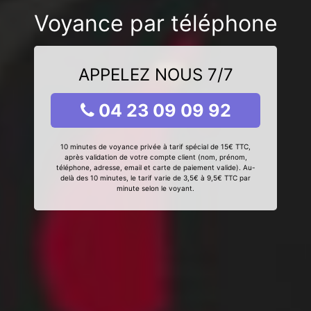
Voyance par téléphone
APPELEZ NOUS 7/7
04 23 09 09 92
10 minutes de voyance privée à tarif spécial de 15€ TTC,
après validation de votre compte client (nom, prénom,
téléphone, adresse, email et carte de paiement valide). Au-
delà des 10 minutes, le tarif varie de 3,5€ à 9,5€ TTC par
minute selon le voyant.