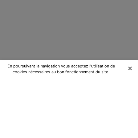
×
En poursuivant la navigation vous acceptez l'utilisation de
cookies nécessaires au bon fonctionnement du site.
Cartomancienne à Soisy-sous-
Montmorency
Cartomancienne à Soisy-sous-
Montmorency répond à vos
questions lors d’une consultation de
voyance pas chère par téléphone