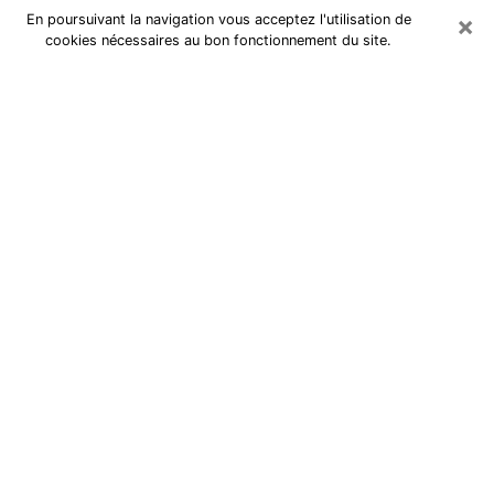
×
En poursuivant la navigation vous acceptez l'utilisation de
cookies nécessaires au bon fonctionnement du site.
Cartomancienne à Pontoise
Cartomancienne à Pontoise répond
à vos questions lors d’une
consultation de voyance pas chère
par téléphone