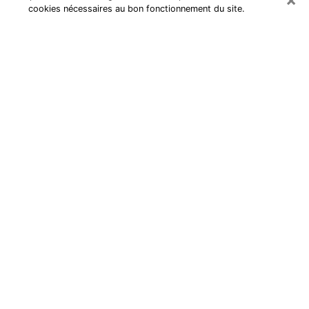
cookies nécessaires au bon fonctionnement du site.
Cartomancienne à Osny
Cartomancienne à Osny répond à
vos questions lors d’une
consultation de voyance pas chère
par téléphone