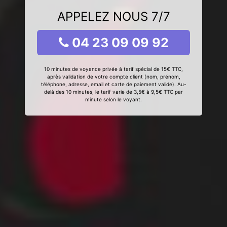
APPELEZ NOUS 7/7
04 23 09 09 92
10 minutes de voyance privée à tarif spécial de 15€ TTC,
après validation de votre compte client (nom, prénom,
téléphone, adresse, email et carte de paiement valide). Au-
delà des 10 minutes, le tarif varie de 3,5€ à 9,5€ TTC par
minute selon le voyant.