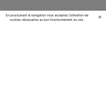
×
En poursuivant la navigation vous acceptez l'utilisation de
cookies nécessaires au bon fonctionnement du site.
Cartomancienne à L'Isle-Adam
Cartomancienne à L'Isle-Adam
répond à vos questions lors d’une
consultation de voyance pas chère
par téléphone