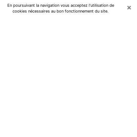
×
En poursuivant la navigation vous acceptez l'utilisation de
cookies nécessaires au bon fonctionnement du site.
Cartomancienne à Herblay
Cartomancienne à Herblay répond à
vos questions lors d’une
consultation de voyance pas chère
par téléphone