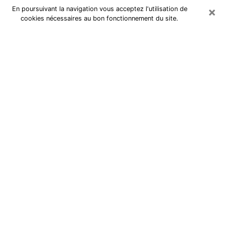
×
En poursuivant la navigation vous acceptez l'utilisation de
cookies nécessaires au bon fonctionnement du site.
Cartomancienne à Villepinte
Cartomancienne à Villepinte répond
à vos questions lors d’une
consultation de voyance pas chère
par téléphone