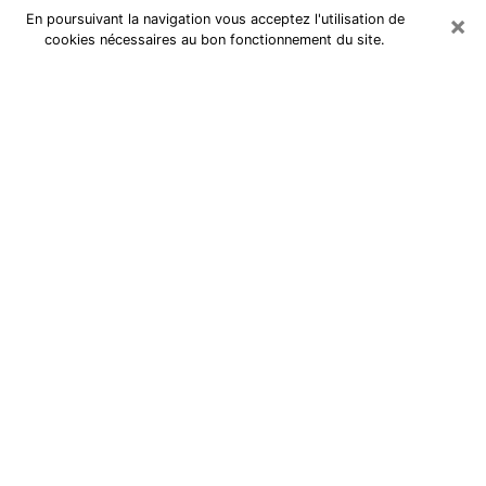
×
En poursuivant la navigation vous acceptez l'utilisation de
cookies nécessaires au bon fonctionnement du site.
Cartomancienne à Sevran
Cartomancienne à Sevran répond à
vos questions lors d’une
consultation de voyance pas chère
par téléphone