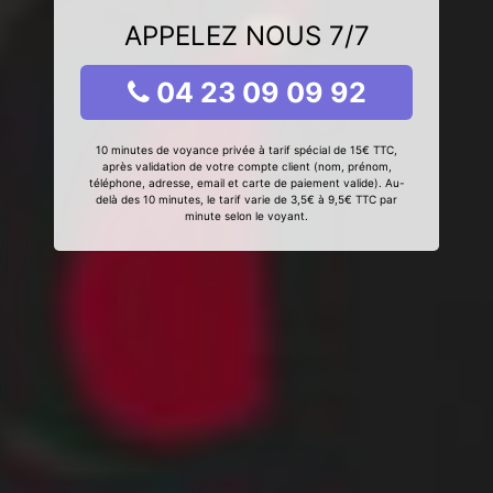
APPELEZ NOUS 7/7
04 23 09 09 92
10 minutes de voyance privée à tarif spécial de 15€ TTC,
après validation de votre compte client (nom, prénom,
téléphone, adresse, email et carte de paiement valide). Au-
delà des 10 minutes, le tarif varie de 3,5€ à 9,5€ TTC par
minute selon le voyant.