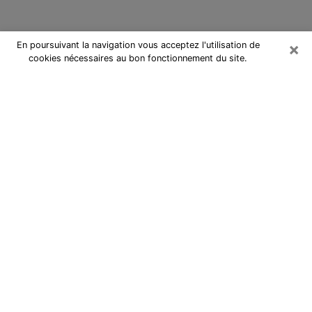
×
En poursuivant la navigation vous acceptez l'utilisation de
cookies nécessaires au bon fonctionnement du site.
Cartomancienne à Saint-Ouen
Cartomancienne à Saint-Ouen
répond à vos questions lors d’une
consultation de voyance pas chère
par téléphone