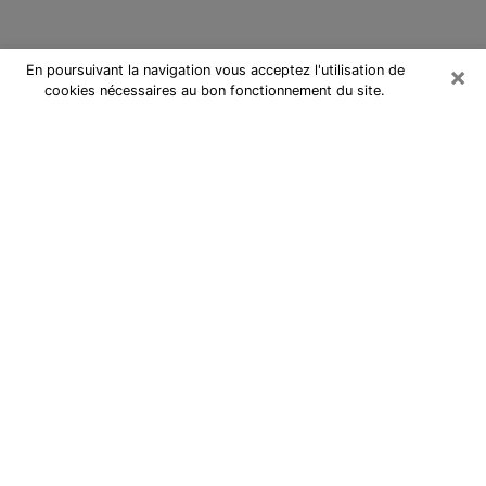
×
En poursuivant la navigation vous acceptez l'utilisation de
cookies nécessaires au bon fonctionnement du site.
Cartomancienne à Rosny-sous-Bois
Cartomancienne à Rosny-sous-Bois
répond à vos questions lors d’une
consultation de voyance pas chère
par téléphone