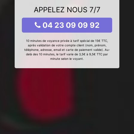
APPELEZ NOUS 7/7
04 23 09 09 92
10 minutes de voyance privée à tarif spécial de 15€ TTC,
après validation de votre compte client (nom, prénom,
téléphone, adresse, email et carte de paiement valide). Au-
delà des 10 minutes, le tarif varie de 3,5€ à 9,5€ TTC par
minute selon le voyant.