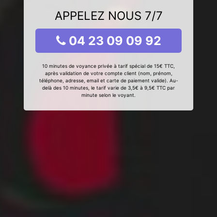
APPELEZ NOUS 7/7
04 23 09 09 92
10 minutes de voyance privée à tarif spécial de 15€ TTC,
après validation de votre compte client (nom, prénom,
téléphone, adresse, email et carte de paiement valide). Au-
delà des 10 minutes, le tarif varie de 3,5€ à 9,5€ TTC par
minute selon le voyant.