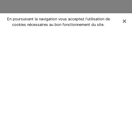
×
En poursuivant la navigation vous acceptez l'utilisation de
cookies nécessaires au bon fonctionnement du site.
Cartomancienne à Noisy-le-Grand
Cartomancienne à Noisy-le-Grand
répond à vos questions lors d’une
consultation de voyance pas chère
par téléphone