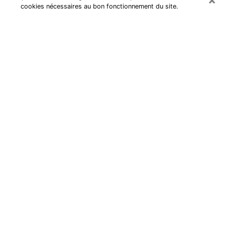
cookies nécessaires au bon fonctionnement du site.
Cartomancienne à Gagny
Cartomancienne à Gagny répond à
vos questions lors d’une
consultation de voyance pas chère
par téléphone