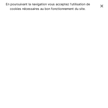
×
En poursuivant la navigation vous acceptez l'utilisation de
cookies nécessaires au bon fonctionnement du site.
Cartomancienne à Bagnolet
Cartomancienne à Bagnolet répond
à vos questions lors d’une
consultation de voyance pas chère
par téléphone