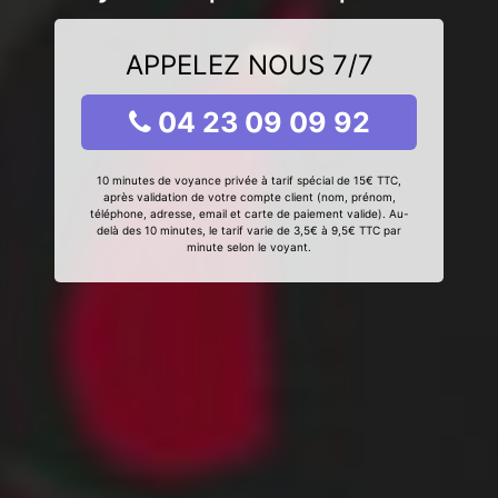
APPELEZ NOUS 7/7
04 23 09 09 92
10 minutes de voyance privée à tarif spécial de 15€ TTC,
après validation de votre compte client (nom, prénom,
téléphone, adresse, email et carte de paiement valide). Au-
delà des 10 minutes, le tarif varie de 3,5€ à 9,5€ TTC par
minute selon le voyant.