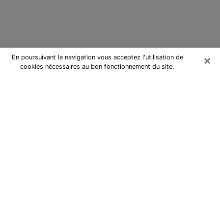
×
En poursuivant la navigation vous acceptez l'utilisation de
cookies nécessaires au bon fonctionnement du site.
Cartomancienne à La Motte-
Servolex
Cartomancienne à La Motte-
Servolex répond à vos questions
lors d’une consultation de voyance
pas chère par téléphone