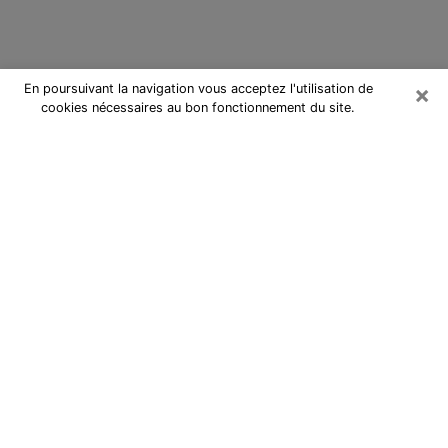
×
En poursuivant la navigation vous acceptez l'utilisation de
cookies nécessaires au bon fonctionnement du site.
Cartomancienne à Pierre-Bénite
Cartomancienne à Pierre-Bénite
répond à vos questions lors d’une
consultation de voyance pas chère
par téléphone