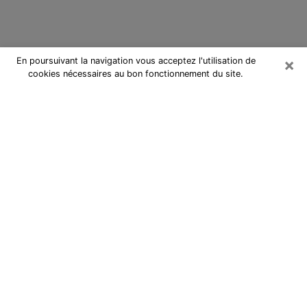
×
En poursuivant la navigation vous acceptez l'utilisation de
cookies nécessaires au bon fonctionnement du site.
Cartomancienne à Saint-Cyprien
Cartomancienne à Saint-Cyprien
répond à vos questions lors d’une
consultation de voyance pas chère
par téléphone