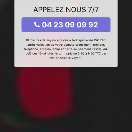
APPELEZ NOUS 7/7
04 23 09 09 92
10 minutes de voyance privée à tarif spécial de 15€ TTC,
après validation de votre compte client (nom, prénom,
téléphone, adresse, email et carte de paiement valide). Au-
delà des 10 minutes, le tarif varie de 3,5€ à 9,5€ TTC par
minute selon le voyant.