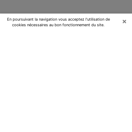
×
En poursuivant la navigation vous acceptez l'utilisation de
cookies nécessaires au bon fonctionnement du site.
Cartomancienne à Cabestany
Cartomancienne à Cabestany
répond à vos questions lors d’une
consultation de voyance pas chère
par téléphone