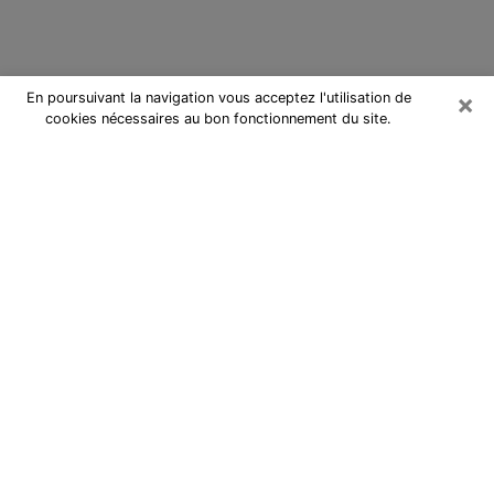
×
En poursuivant la navigation vous acceptez l'utilisation de
cookies nécessaires au bon fonctionnement du site.
Cartomancienne à Mons-en-Baroeul
Cartomancienne à Mons-en-Baroeul
répond à vos questions lors d’une
consultation de voyance pas chère
par téléphone