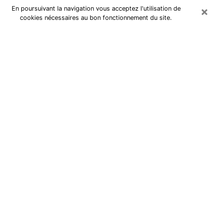
×
En poursuivant la navigation vous acceptez l'utilisation de
cookies nécessaires au bon fonctionnement du site.
Cartomancienne à Jeumont
Cartomancienne à Jeumont répond
à vos questions lors d’une
consultation de voyance pas chère
par téléphone