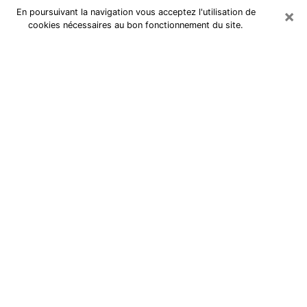
×
En poursuivant la navigation vous acceptez l'utilisation de
cookies nécessaires au bon fonctionnement du site.
Cartomancienne à Denain
Cartomancienne à Denain répond à
vos questions lors d’une
consultation de voyance pas chère
par téléphone