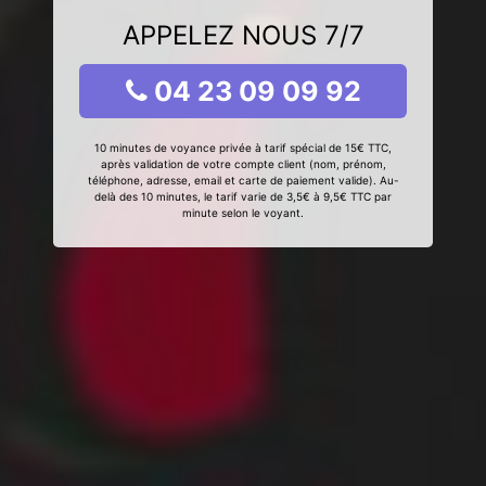
APPELEZ NOUS 7/7
04 23 09 09 92
10 minutes de voyance privée à tarif spécial de 15€ TTC,
après validation de votre compte client (nom, prénom,
téléphone, adresse, email et carte de paiement valide). Au-
delà des 10 minutes, le tarif varie de 3,5€ à 9,5€ TTC par
minute selon le voyant.