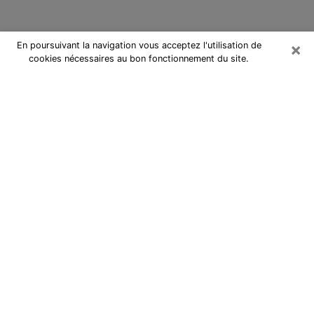
×
En poursuivant la navigation vous acceptez l'utilisation de
cookies nécessaires au bon fonctionnement du site.
Cartomancienne à Stiring-Wendel
Cartomancienne à Stiring-Wendel
répond à vos questions lors d’une
consultation de voyance pas chère
par téléphone