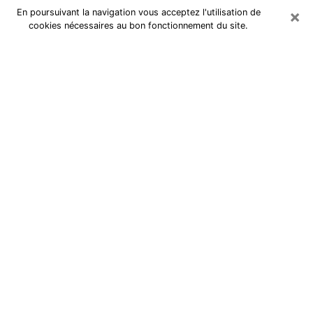
×
En poursuivant la navigation vous acceptez l'utilisation de
cookies nécessaires au bon fonctionnement du site.
Cartomancienne à Laxou
Cartomancienne à Laxou répond à
vos questions lors d’une
consultation de voyance pas chère
par téléphone