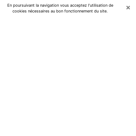
×
En poursuivant la navigation vous acceptez l'utilisation de
cookies nécessaires au bon fonctionnement du site.
Cartomancienne à Trélazé
Cartomancienne à Trélazé répond à
vos questions lors d’une
consultation de voyance pas chère
par téléphone