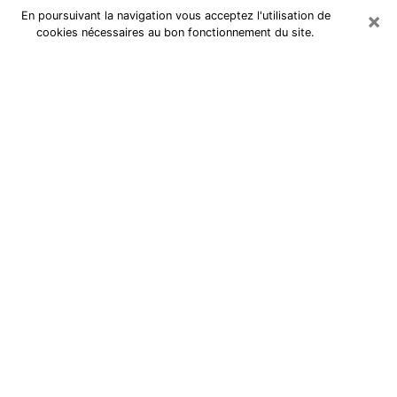
×
En poursuivant la navigation vous acceptez l'utilisation de
cookies nécessaires au bon fonctionnement du site.
Cartomancienne à Saran
Cartomancienne à Saran répond à
vos questions lors d’une
consultation de voyance pas chère
par téléphone