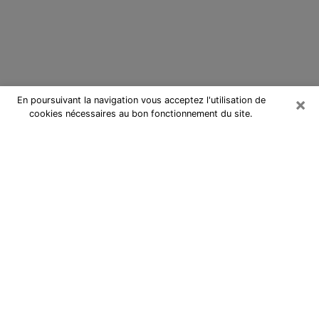
×
En poursuivant la navigation vous acceptez l'utilisation de
cookies nécessaires au bon fonctionnement du site.
Cartomancienne à Châlette-sur-
Loing
Cartomancienne à Châlette-sur-
Loing répond à vos questions lors
d’une consultation de voyance pas
chère par téléphone