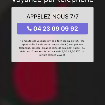
APPELEZ NOUS 7/7
04 23 09 09 92
10 minutes de voyance privée à tarif spécial de 15€ TTC,
après validation de votre compte client (nom, prénom,
téléphone, adresse, email et carte de paiement valide). Au-
delà des 10 minutes, le tarif varie de 3,5€ à 9,5€ TTC par
minute selon le voyant.