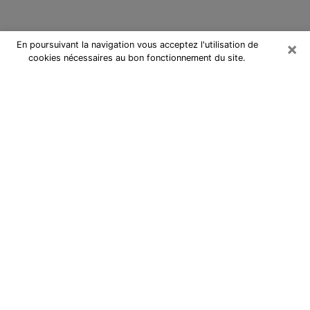
×
En poursuivant la navigation vous acceptez l'utilisation de
cookies nécessaires au bon fonctionnement du site.
Cartomancienne à Montbrison
Cartomancienne à Montbrison
répond à vos questions lors d’une
consultation de voyance pas chère
par téléphone