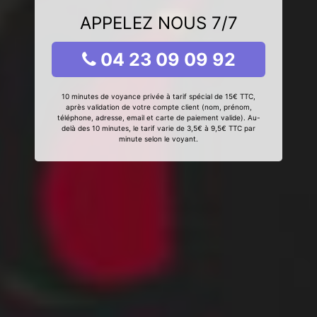
APPELEZ NOUS 7/7
04 23 09 09 92
10 minutes de voyance privée à tarif spécial de 15€ TTC,
après validation de votre compte client (nom, prénom,
téléphone, adresse, email et carte de paiement valide). Au-
delà des 10 minutes, le tarif varie de 3,5€ à 9,5€ TTC par
minute selon le voyant.