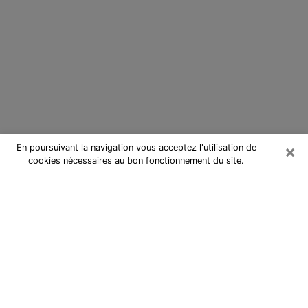
×
En poursuivant la navigation vous acceptez l'utilisation de
cookies nécessaires au bon fonctionnement du site.
Cartomancienne au Chambon-
Feugerolles
Cartomancienne au Chambon-
Feugerolles répond à vos questions
lors d’une consultation de voyance
pas chère par téléphone