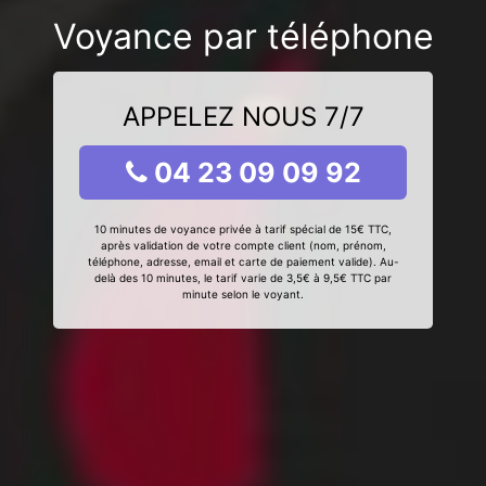
Voyance par téléphone
APPELEZ NOUS 7/7
04 23 09 09 92
10 minutes de voyance privée à tarif spécial de 15€ TTC,
après validation de votre compte client (nom, prénom,
téléphone, adresse, email et carte de paiement valide). Au-
delà des 10 minutes, le tarif varie de 3,5€ à 9,5€ TTC par
minute selon le voyant.