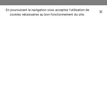
×
En poursuivant la navigation vous acceptez l'utilisation de
cookies nécessaires au bon fonctionnement du site.
Cartomancienne à Couëron
Cartomancienne à Couëron répond
à vos questions lors d’une
consultation de voyance pas chère
par téléphone