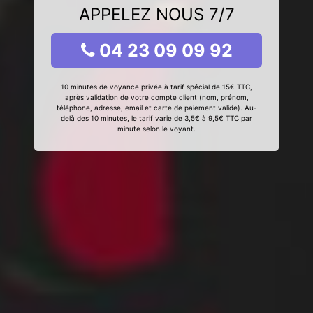
APPELEZ NOUS 7/7
04 23 09 09 92
10 minutes de voyance privée à tarif spécial de 15€ TTC,
après validation de votre compte client (nom, prénom,
téléphone, adresse, email et carte de paiement valide). Au-
delà des 10 minutes, le tarif varie de 3,5€ à 9,5€ TTC par
minute selon le voyant.