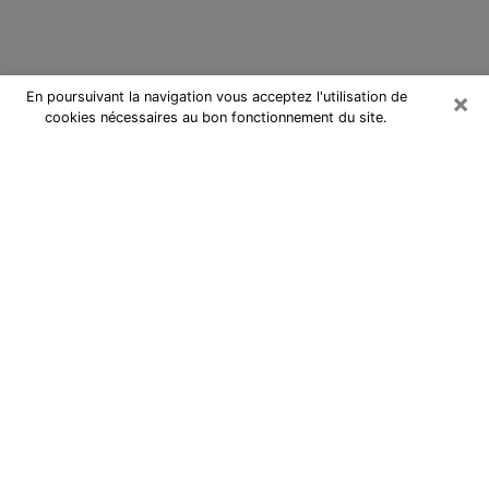
×
En poursuivant la navigation vous acceptez l'utilisation de
cookies nécessaires au bon fonctionnement du site.
Cartomancienne à Châteaubriant
Cartomancienne à Châteaubriant
répond à vos questions lors d’une
consultation de voyance pas chère
par téléphone