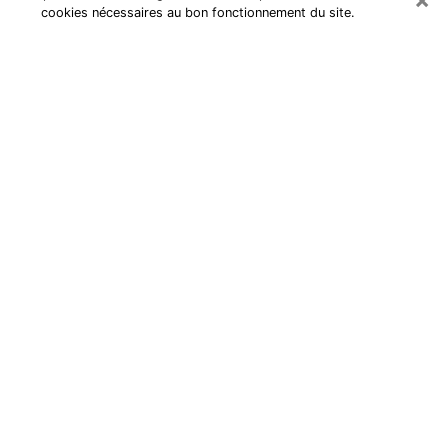
cookies nécessaires au bon fonctionnement du site.
Cartomancienne à Lunel
Cartomancienne à Lunel répond à
vos questions lors d’une
consultation de voyance pas chère
par téléphone