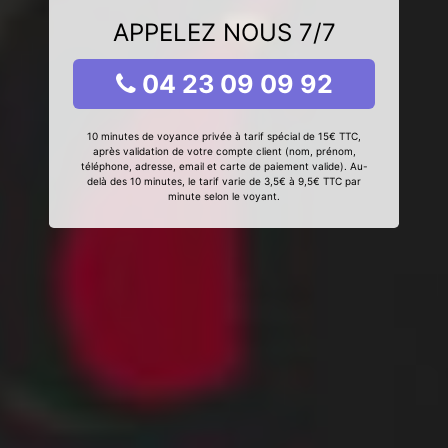
APPELEZ NOUS 7/7
04 23 09 09 92
10 minutes de voyance privée à tarif spécial de 15€ TTC,
après validation de votre compte client (nom, prénom,
téléphone, adresse, email et carte de paiement valide). Au-
delà des 10 minutes, le tarif varie de 3,5€ à 9,5€ TTC par
minute selon le voyant.