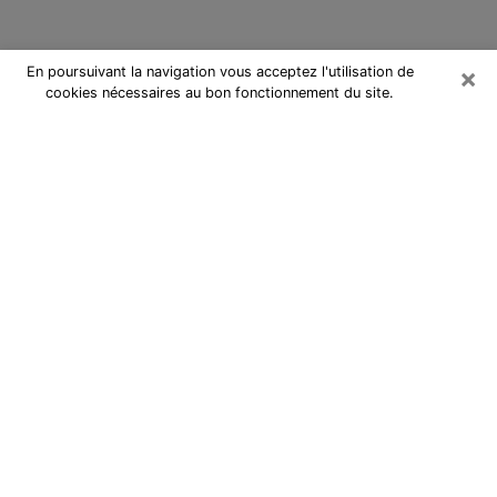
×
En poursuivant la navigation vous acceptez l'utilisation de
cookies nécessaires au bon fonctionnement du site.
Cartomancienne à Bourg-la-Reine
Cartomancienne à Bourg-la-Reine
répond à vos questions lors d’une
consultation de voyance pas chère
par téléphone