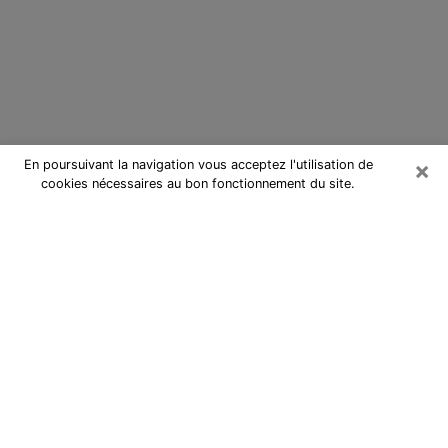
×
En poursuivant la navigation vous acceptez l'utilisation de
cookies nécessaires au bon fonctionnement du site.
Cartomancienne à La Roche-sur-
Foron
Cartomancienne à La Roche-sur-
Foron répond à vos questions lors
d’une consultation de voyance pas
chère par téléphone