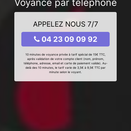
Voyance par téléphone
APPELEZ NOUS 7/7
04 23 09 09 92
10 minutes de voyance privée à tarif spécial de 15€ TTC,
après validation de votre compte client (nom, prénom,
téléphone, adresse, email et carte de paiement valide). Au-
delà des 10 minutes, le tarif varie de 3,5€ à 9,5€ TTC par
minute selon le voyant.