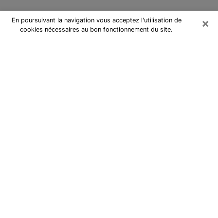
×
En poursuivant la navigation vous acceptez l'utilisation de
cookies nécessaires au bon fonctionnement du site.
Cartomancienne à Miramas
Cartomancienne à Miramas répond
à vos questions lors d’une
consultation de voyance pas chère
par téléphone