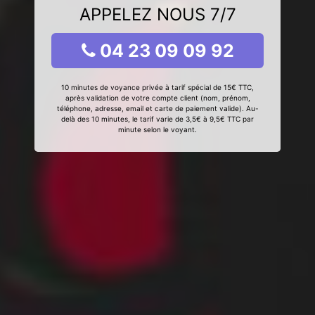
APPELEZ NOUS 7/7
04 23 09 09 92
10 minutes de voyance privée à tarif spécial de 15€ TTC,
après validation de votre compte client (nom, prénom,
téléphone, adresse, email et carte de paiement valide). Au-
delà des 10 minutes, le tarif varie de 3,5€ à 9,5€ TTC par
minute selon le voyant.