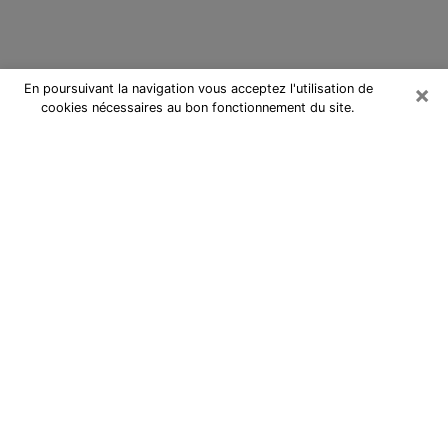
×
En poursuivant la navigation vous acceptez l'utilisation de
cookies nécessaires au bon fonctionnement du site.
Cartomancienne à Bouc-Bel-Air
Cartomancienne à Bouc-Bel-Air
répond à vos questions lors d’une
consultation de voyance pas chère
par téléphone