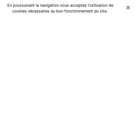
×
En poursuivant la navigation vous acceptez l'utilisation de
cookies nécessaires au bon fonctionnement du site.
Cartomancienne à Molsheim
Cartomancienne à Molsheim répond
à vos questions lors d’une
consultation de voyance pas chère
par téléphone