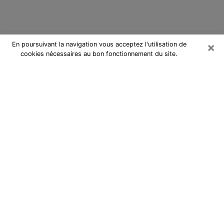
×
En poursuivant la navigation vous acceptez l'utilisation de
cookies nécessaires au bon fonctionnement du site.
Cartomancienne à Mouans-Sartoux
Cartomancienne à Mouans-Sartoux
répond à vos questions lors d’une
consultation de voyance pas chère
par téléphone